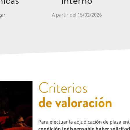
icas
interno
gar
A partir del 15/02/2026
Criterios
de valoración
Para efectuar la adjudicación de plaza en
condición indispensable haber solicita