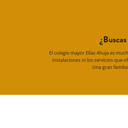
¿Buscas
El colegio mayor Elías Ahuja es much
instalaciones ni los servicios que 
Una gran familia 