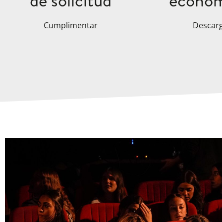
de solicitud
económ
Cumplimentar
Descar