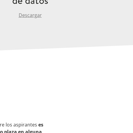
de datos
Descargar
tre los aspirantes
es
do plaza en alguna