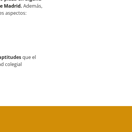
de Madrid
.
Además,
es aspectos:
aptitudes
que el
d colegial